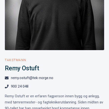
TAKSTMANN
Remy Ostuft
remy.ostuft@tek-norge.no

900 24 048

Remy Ostuft er en erfaren fagperson innen bygg og anlegg,
med tømrermester- og fagteknikerutdanning. Siden midten av
90-tallet har han opparbeidet bred kompetanse innen