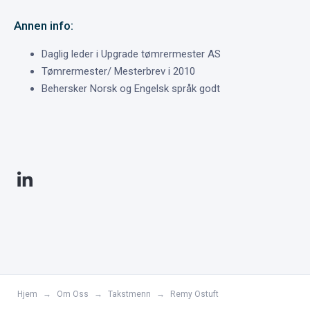
Annen info:
Daglig leder i Upgrade tømrermester AS
Tømrermester/ Mesterbrev i 2010
Behersker Norsk og Engelsk språk godt

Hjem
→
Om Oss
→
Takstmenn
→
Remy Ostuft