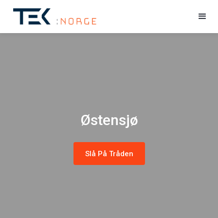
Østensjø
Slå På Tråden