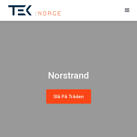
Norstrand
Slå På Tråden