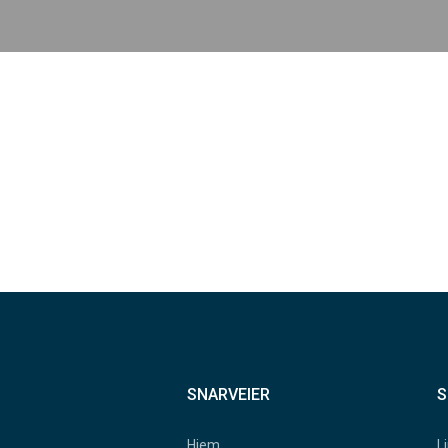
SNARVEIER
S
Hjem
L