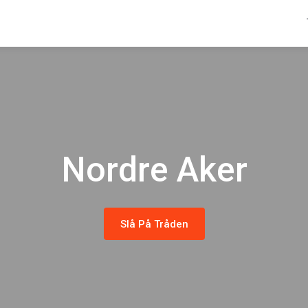
Nordre Aker
Slå På Tråden