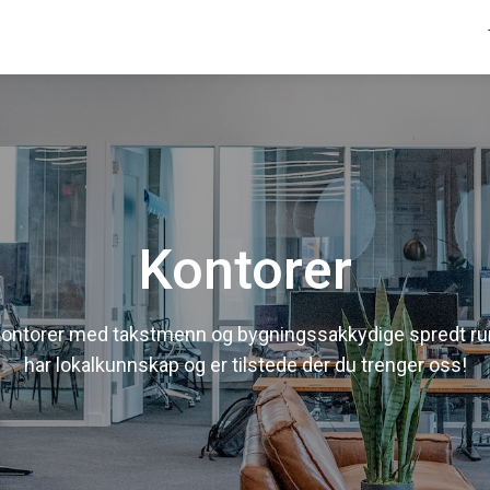
Kontorer
kontorer med takstmenn og bygningssakkydige spredt rund
har lokalkunnskap og er tilstede der du trenger oss!